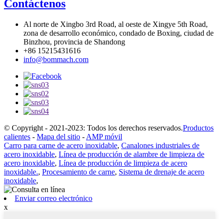
Contáctenos
Al norte de Xingbo 3rd Road, al oeste de Xingye 5th Road,
zona de desarrollo económico, condado de Boxing, ciudad de
Binzhou, provincia de Shandong
+86 15215431616
info@bommach.com
© Copyright - 2021-2023: Todos los derechos reservados.
Productos
calientes
-
Mapa del sitio
-
AMP móvil
Carro para carne de acero inoxidable
,
Canalones industriales de
acero inoxidable
,
Línea de producción de alambre de limpieza de
acero inoxidable
,
Línea de producción de limpieza de acero
inoxidable.
,
Procesamiento de carne
,
Sistema de drenaje de acero
inoxidable
,
Enviar correo electrónico
x