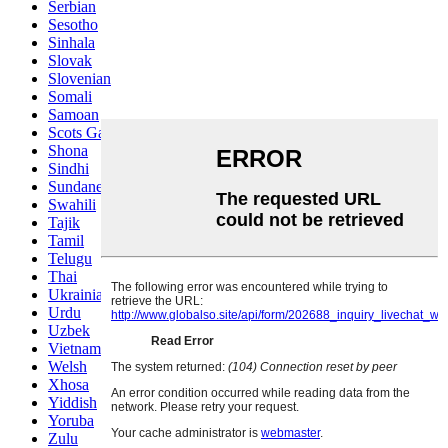
Serbian
Sesotho
Sinhala
Slovak
Slovenian
Somali
Samoan
Scots Gaelic
Shona
Sindhi
Sundanese
Swahili
Tajik
Tamil
Telugu
Thai
Ukrainian
Urdu
Uzbek
Vietnamese
Welsh
Xhosa
Yiddish
Yoruba
Zulu