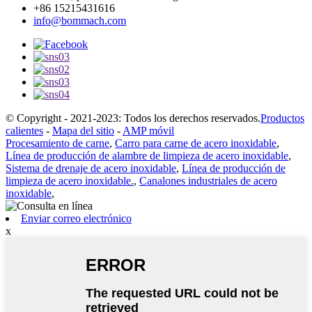
+86 15215431616
info@bommach.com
© Copyright - 2021-2023: Todos los derechos reservados.
Productos
calientes
-
Mapa del sitio
-
AMP móvil
Procesamiento de carne
,
Carro para carne de acero inoxidable
,
Línea de producción de alambre de limpieza de acero inoxidable
,
Sistema de drenaje de acero inoxidable
,
Línea de producción de
limpieza de acero inoxidable.
,
Canalones industriales de acero
inoxidable
,
Enviar correo electrónico
x