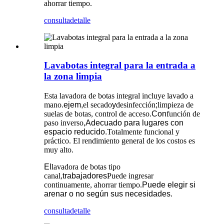
ahorrar tiempo.
consulta
detalle
Lavabotas integral para la entrada a
la zona limpia
Esta lavadora de botas integral incluye lavado a
mano.
ejem,
el secado
y
desinfección
;
limpieza de
suelas de botas, control de acceso
.Con
función de
paso inverso
,Adecuado para lugares con
espacio reducido.
Totalmente funcional y
práctico. El rendimiento general de los costos es
muy alto.
El
lavadora de botas tipo
canal,
trabajadores
Puede ingresar
continuamente, ahorrar tiempo.
Puede elegir si
arenar o no según sus necesidades.
consulta
detalle