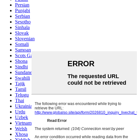
Persian
Punjabi
Serbian
Sesotho
Sinhala
Slovak
Slovenian
Somali
Samoan
Scots Gaelic
Shona
Sindhi
Sundanese
Swahili
Tajik
Tamil
Telugu
Thai
Ukrainian
Urdu
Uzbek
Vietnamese
Welsh
Xhosa
Yiddish