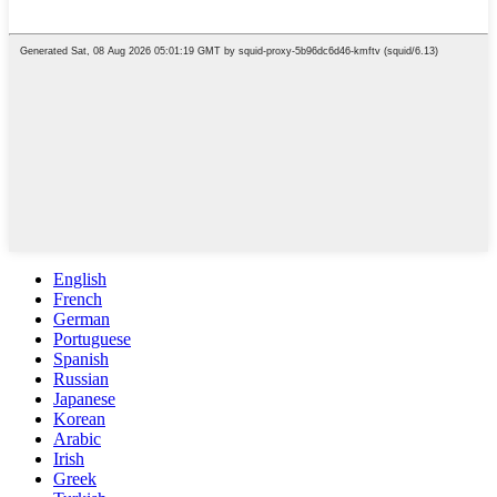
English
French
German
Portuguese
Spanish
Russian
Japanese
Korean
Arabic
Irish
Greek