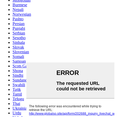
Mongolian
Burmese
Nepali
Norwegian
Pashto
Persian
Punjabi
Serbian
Sesotho
Sinhala
Slovak
Slovenian
Somali
Samoan
Scots Gaelic
Shona
Sindhi
Sundanese
Swahili
Tajik
Tamil
Telugu
Thai
Ukrainian
Urdu