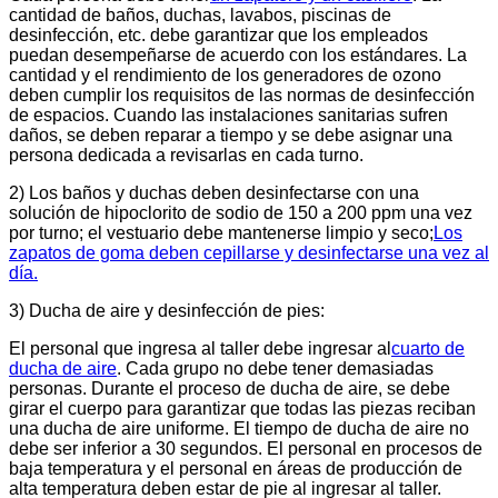
cantidad de baños, duchas, lavabos, piscinas de
desinfección, etc. debe garantizar que los empleados
puedan desempeñarse de acuerdo con los estándares. La
cantidad y el rendimiento de los generadores de ozono
deben cumplir los requisitos de las normas de desinfección
de espacios. Cuando las instalaciones sanitarias sufren
daños, se deben reparar a tiempo y se debe asignar una
persona dedicada a revisarlas en cada turno.
2) Los baños y duchas deben desinfectarse con una
solución de hipoclorito de sodio de 150 a 200 ppm una vez
por turno; el vestuario debe mantenerse limpio y seco;
Los
zapatos de goma deben cepillarse y desinfectarse una vez al
día.
3) Ducha de aire y desinfección de pies:
El personal que ingresa al taller debe ingresar al
cuarto de
ducha de aire
. Cada grupo no debe tener demasiadas
personas. Durante el proceso de ducha de aire, se debe
girar el cuerpo para garantizar que todas las piezas reciban
una ducha de aire uniforme. El tiempo de ducha de aire no
debe ser inferior a 30 segundos. El personal en procesos de
baja temperatura y el personal en áreas de producción de
alta temperatura deben estar de pie al ingresar al taller.